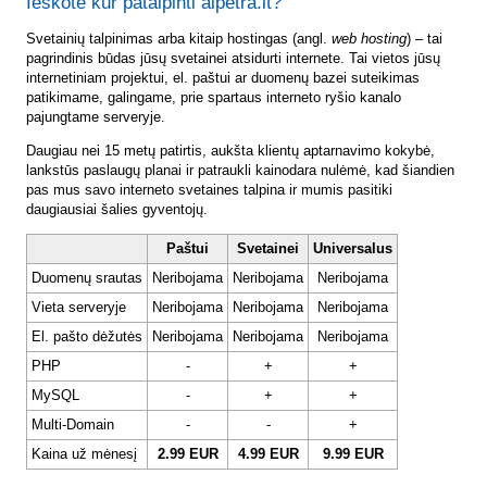
Ieškote kur patalpinti aipetra.lt?
Svetainių talpinimas arba kitaip hostingas (angl.
web hosting
) – tai
pagrindinis būdas jūsų svetainei atsidurti internete. Tai vietos jūsų
internetiniam projektui, el. paštui ar duomenų bazei suteikimas
patikimame, galingame, prie spartaus interneto ryšio kanalo
pajungtame serveryje.
Daugiau nei 15 metų patirtis, aukšta klientų aptarnavimo kokybė,
lankstūs paslaugų planai ir patraukli kainodara nulėmė, kad šiandien
pas mus savo interneto svetaines talpina ir mumis pasitiki
daugiausiai šalies gyventojų.
Paštui
Svetainei
Universalus
Duomenų srautas
Neribojama
Neribojama
Neribojama
Vieta serveryje
Neribojama
Neribojama
Neribojama
El. pašto dėžutės
Neribojama
Neribojama
Neribojama
PHP
-
+
+
MySQL
-
+
+
Multi-Domain
-
-
+
Kaina už mėnesį
2.99 EUR
4.99 EUR
9.99 EUR