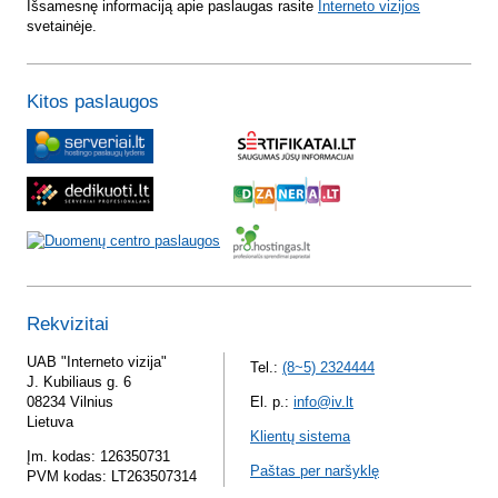
Išsamesnę informaciją apie paslaugas rasite
Interneto vizijos
svetainėje.
Kitos paslaugos
Rekvizitai
UAB "Interneto vizija"
Tel.:
(8~5) 2324444
J. Kubiliaus g. 6
08234 Vilnius
El. p.:
info@iv.lt
Lietuva
Klientų sistema
Įm. kodas: 126350731
Paštas per naršyklę
PVM kodas: LT263507314