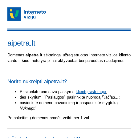
aipetra.lt
Domenas
aipetra.lt
sėkmingai užregistruotas Interneto vizijos kliento
vardu ir šiuo metu yra pilnai aktyvuotas bei paruoštas naudojimui.
Norite nukreipti aipetra.lt?
Prisijunkite prie savo paskyros
klientų sistemoje
;
ties skyriumi "Paslaugos" pasirinkite nuorodą
Plačiau...
;
pasirinkite domeno pavadinimą ir paspauskite mygtuką
Nukreipti
.
Po pakeitimų domenas pradės veikti per 1 val.